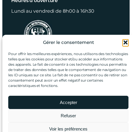
Heures d’ouverture
Lundi au vendredi de 8h00 à 16h30
Gérer le consentement
Pour offrir les meilleures expériences, nous utilisons des technologies
RBQ: 8237-1576-04
telles que les cookies pour stocker et/ou accéder aux informations
des appareils. Le fait de consentir à ces technologies nous permettra
de traiter des données telles que le comportement de navigation ou
UNE URGENCE ? APPELEZ-NOUS, PEU
les ID uniques sur ce site. Le fait de ne pas consentir ou de retirer son
consentement peut avoir un effet négatif sur certaines
IMPORTE LE MOMENT ! NOS ÉQUIPES
caractéristiques et fonctions.
SONT PRÊTES À RÉAGIR
Urgence 24/7
514 648-1850
Accepter
Refuser
Construction Pétro Hitech Inc. 2026 © Tous droits
Voir les préférences
réservés