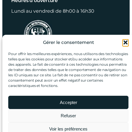
Heures d’ouverture
Lundi au vendredi de 8h00 à 16h30
Gérer le consentement
Pour offrir les meilleures expériences, nous utilisons des technologies
RBQ: 8237-1576-04
telles que les cookies pour stocker et/ou accéder aux informations
des appareils. Le fait de consentir à ces technologies nous permettra
de traiter des données telles que le comportement de navigation ou
UNE URGENCE ? APPELEZ-NOUS, PEU
les ID uniques sur ce site. Le fait de ne pas consentir ou de retirer son
consentement peut avoir un effet négatif sur certaines
IMPORTE LE MOMENT ! NOS ÉQUIPES
caractéristiques et fonctions.
SONT PRÊTES À RÉAGIR
Urgence 24/7
514 648-1850
Accepter
Refuser
Construction Pétro Hitech Inc. 2026 © Tous droits
Voir les préférences
réservés